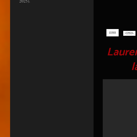
2025).
Lauren
l